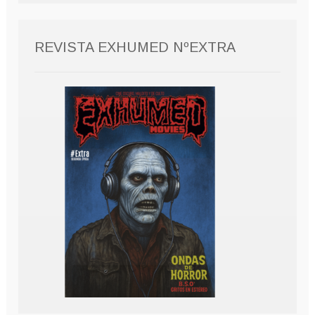
REVISTA EXHUMED NºEXTRA