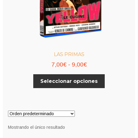
LAS PRIMAS
Rango
7,00
€
-
9,00
€
de
Este
Seleccionar opciones
precios:
producto
desde
tiene
múltiples
7,00€
variantes.
hasta
Las
9,00€
opciones
Mostrando el único resultado
se