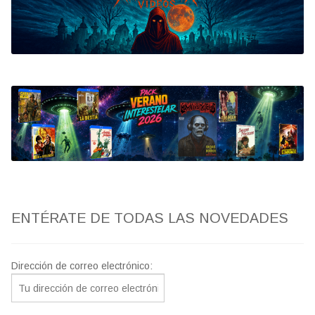
Bluray
Clasificada S
artwork
fantaterror
Jesús Franco
Paul Naschy
ENTÉRATE DE TODAS LAS NOVEDADES
TV Exhumed
Dirección de correo electrónico: