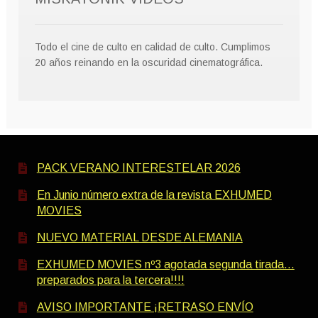
Todo el cine de culto en calidad de culto. Cumplimos
20 años reinando en la oscuridad cinematográfica.
PACK VERANO INTERESTELAR 2026
En Junio número extra de la revista EXHUMED
MOVIES
NUEVO MATERIAL DESDE ALEMANIA
EXHUMED MOVIES nº3 agotada segunda tirada…
preparados para la tercera!!!!
AVISO IMPORTANTE ¡RETRASO ENVÍO