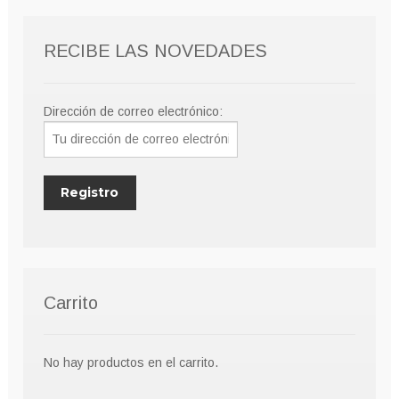
pueden
elegir
RECIBE LAS NOVEDADES
en
la
página
Dirección de correo electrónico:
de
producto
Carrito
No hay productos en el carrito.