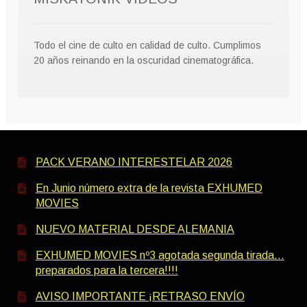
Todo el cine de culto en calidad de culto. Cumplimos
20 años reinando en la oscuridad cinematográfica.
PACK VERANO INTERESTELAR 2026
En Junio número extra de la revista EXHUMED
MOVIES
NUEVO MATERIAL DESDE ALEMANIA
EXHUMED MOVIES nº3 agotada segunda tirada…
preparados para la tercera!!!!
AVISO IMPORTANTE ¡RETRASO ENVÍO