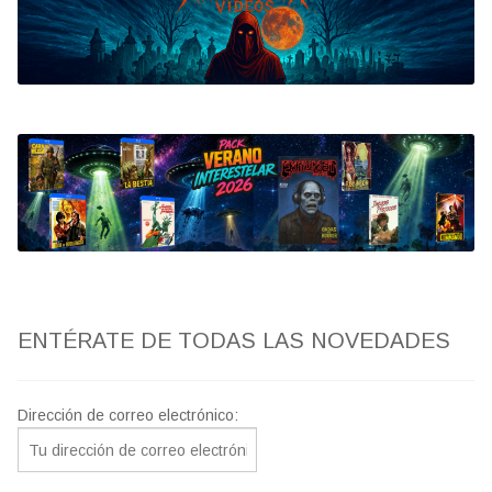
Bluray
Clasificada S
artwork
fantaterror
Jesús Franco
Paul Naschy
ENTÉRATE DE TODAS LAS NOVEDADES
TV Exhumed
Dirección de correo electrónico: