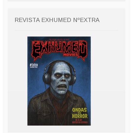
REVISTA EXHUMED NºEXTRA