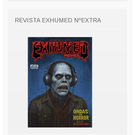
REVISTA EXHUMED NºEXTRA