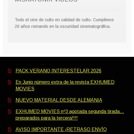
Todo el cine de culto en calidad de culto. Cumplimos
20 años reinando en la oscuridad cinematográfica.
PACK VERANO INTERESTELAR 2026
En Junio número extra de la revista EXHUMED
MOVIES
NUEVO MATERIAL DESDE ALEMANIA
EXHUMED MOVIES nº3 agotada segunda tirada…
preparados para la tercera!!!!
AVISO IMPORTANTE ¡RETRASO ENVÍO