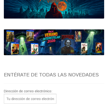
Bluray
Clasificada S
artwork
fantaterror
Jesús Franco
Paul Naschy
ENTÉRATE DE TODAS LAS NOVEDADES
TV Exhumed
Dirección de correo electrónico: