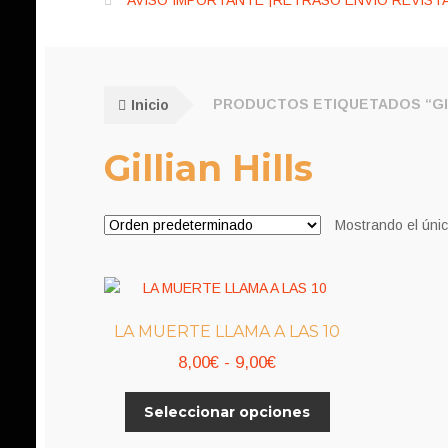
AVISO IMPORTANTE ¡RETRASO ENVÍO REVISTA
Inicio
PRODUCTOS ETIQUETADOS “GIL
Gillian Hills
Mostrando el únic
LA MUERTE LLAMA A LAS 10
Rango
8,00
€
-
9,00
€
de
Este
Seleccionar opciones
precios:
producto
desde
tiene