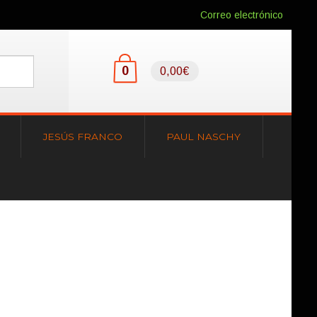
Correo electrónico
0
0,00€
JESÚS FRANCO
PAUL NASCHY