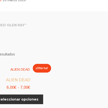
!
26 marzo 2026
ED OLEN RAY”
resultados
¡Oferta!
ALIEN DEAD
Rango
6,00
€
-
7,00
€
de
Este
Seleccionar opciones
precios:
producto
desde
tiene