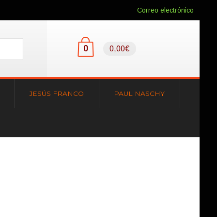
Correo electrónico
0
0,00€
JESÚS FRANCO
PAUL NASCHY