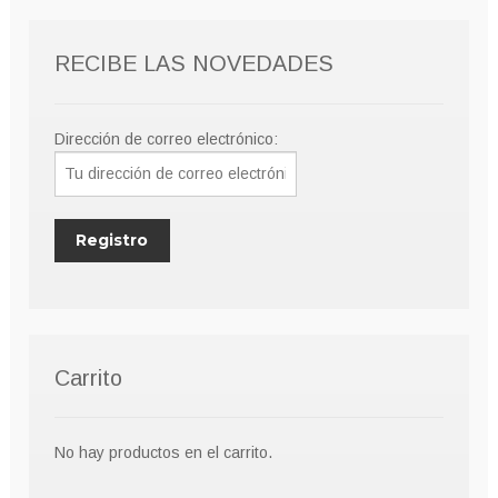
pueden
elegir
RECIBE LAS NOVEDADES
en
la
página
Dirección de correo electrónico:
de
producto
Carrito
No hay productos en el carrito.