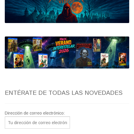
Bluray
Clasificada S
artwork
fantaterror
Jesús Franco
Paul Naschy
ENTÉRATE DE TODAS LAS NOVEDADES
TV Exhumed
Dirección de correo electrónico: