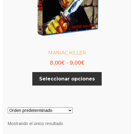
MANIAC KILLER
Rango
8,00
€
-
9,00
€
de
Este
Seleccionar opciones
precios:
producto
desde
tiene
múltiples
8,00€
variantes.
hasta
Las
9,00€
opciones
Mostrando el único resultado
se