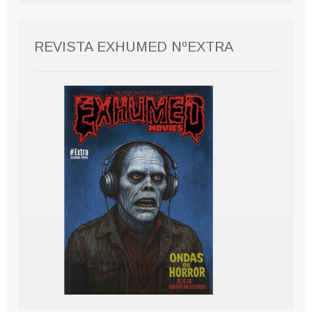
REVISTA EXHUMED NºEXTRA