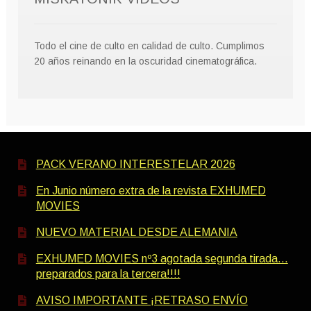
Todo el cine de culto en calidad de culto. Cumplimos
20 años reinando en la oscuridad cinematográfica.
PACK VERANO INTERESTELAR 2026
En Junio número extra de la revista EXHUMED
MOVIES
NUEVO MATERIAL DESDE ALEMANIA
EXHUMED MOVIES nº3 agotada segunda tirada…
preparados para la tercera!!!!
AVISO IMPORTANTE ¡RETRASO ENVÍO