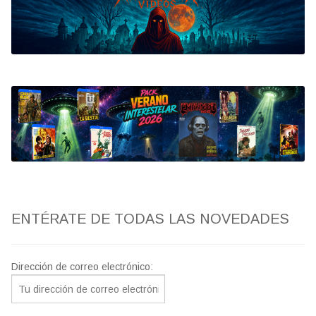
Bluray
Clasificada S
artwork
fantaterror
Jesús Franco
Paul Naschy
ENTÉRATE DE TODAS LAS NOVEDADES
TV Exhumed
Dirección de correo electrónico: