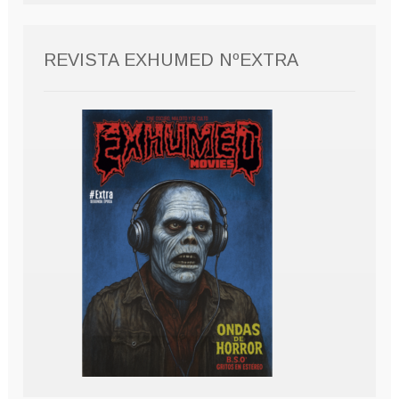
REVISTA EXHUMED NºEXTRA