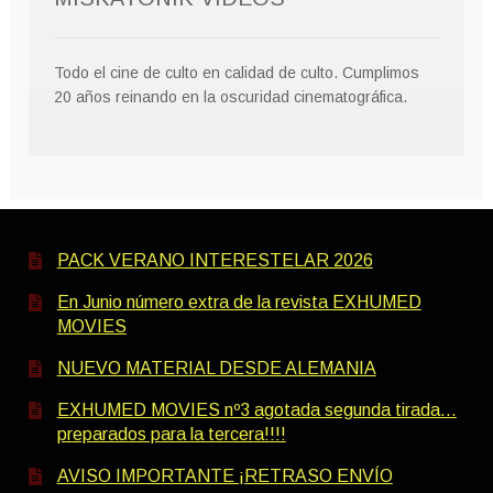
Todo el cine de culto en calidad de culto. Cumplimos
20 años reinando en la oscuridad cinematográfica.
PACK VERANO INTERESTELAR 2026
En Junio número extra de la revista EXHUMED
MOVIES
NUEVO MATERIAL DESDE ALEMANIA
EXHUMED MOVIES nº3 agotada segunda tirada…
preparados para la tercera!!!!
AVISO IMPORTANTE ¡RETRASO ENVÍO