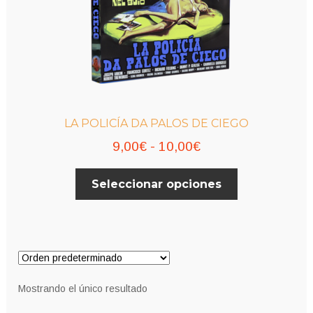
LA POLICÍA DA PALOS DE CIEGO
Rango
9,00
€
-
10,00
€
de
Este
Seleccionar opciones
precios:
producto
desde
tiene
múltiples
9,00€
variantes.
hasta
Las
10,00€
opciones
Mostrando el único resultado
se