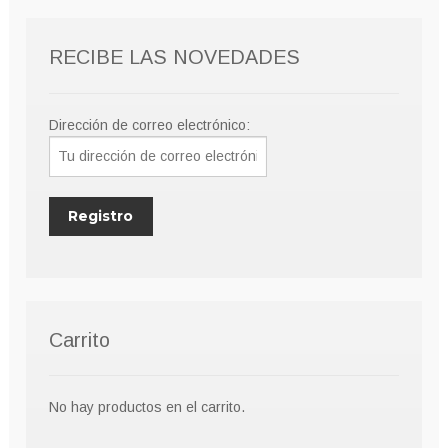
pueden
elegir
RECIBE LAS NOVEDADES
en
la
página
Dirección de correo electrónico:
de
producto
Carrito
No hay productos en el carrito.