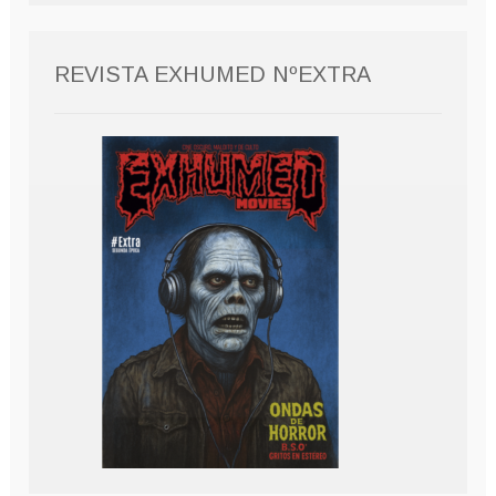
REVISTA EXHUMED NºEXTRA