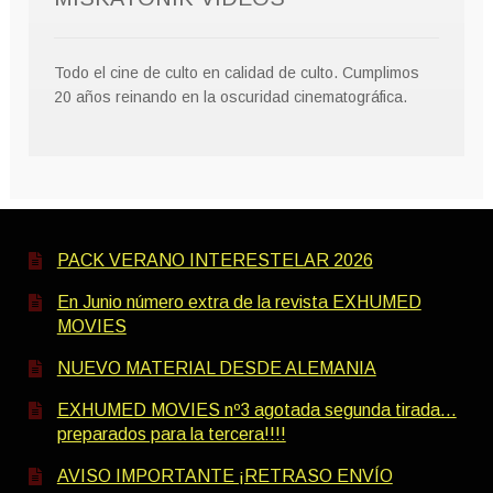
Todo el cine de culto en calidad de culto. Cumplimos
20 años reinando en la oscuridad cinematográfica.
PACK VERANO INTERESTELAR 2026
En Junio número extra de la revista EXHUMED
MOVIES
NUEVO MATERIAL DESDE ALEMANIA
EXHUMED MOVIES nº3 agotada segunda tirada…
preparados para la tercera!!!!
AVISO IMPORTANTE ¡RETRASO ENVÍO