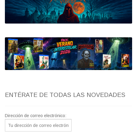
Bluray
Clasificada S
artwork
fantaterror
Jesús Franco
Paul Naschy
ENTÉRATE DE TODAS LAS NOVEDADES
TV Exhumed
Dirección de correo electrónico: