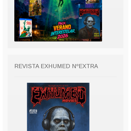
REVISTA EXHUMED NºEXTRA