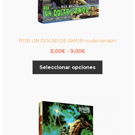
POR UN DOLAR DE AMOR nude version
Rango
8,00
€
-
9,00
€
de
Este
Seleccionar opciones
precios:
producto
desde
tiene
múltiples
8,00€
variantes.
hasta
Las
9,00€
opciones
se
pueden
elegir