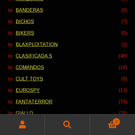
BANDERAS
(0)
BICHOS
(7)
BIKERS
(5)
BLAXPLOITATION
(1)
CLASIFICADA S
(48)
COMANDOS
(18)
CULT TOYS
(0)
EUROSPY
(13)
FANTATERROR
(74)
GIALLO
(76)
0
HISTORICAS
(13)
Buscar
Buscar