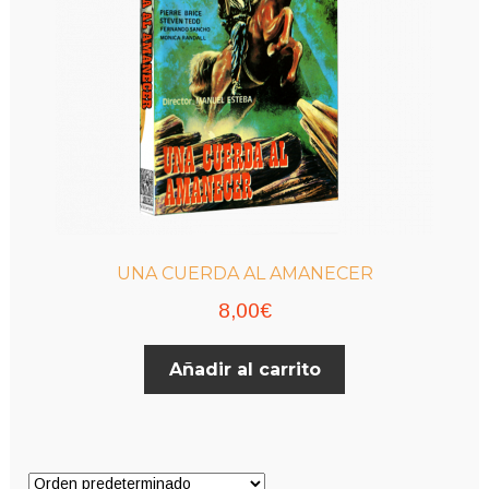
en
la
página
de
producto
UNA CUERDA AL AMANECER
8,00
€
Añadir al carrito