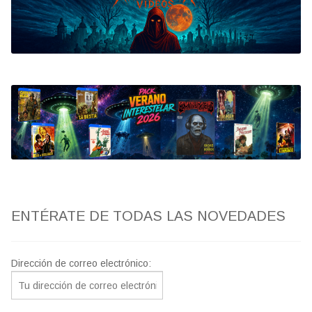
Bluray
Clasificada S
artwork
fantaterror
Jesús Franco
Paul Naschy
ENTÉRATE DE TODAS LAS NOVEDADES
TV Exhumed
Dirección de correo electrónico: