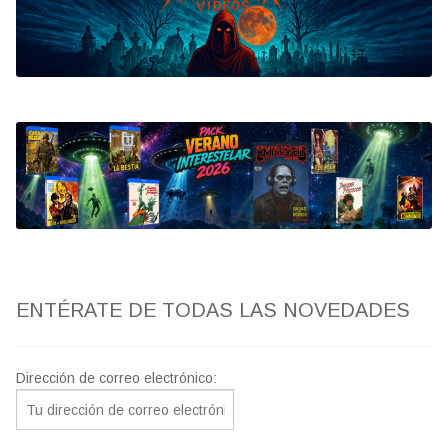
Bluray
Clasificada S
artwork
fantaterror
Jesús Franco
Paul Naschy
ENTÉRATE DE TODAS LAS NOVEDADES
TV Exhumed
Dirección de correo electrónico: