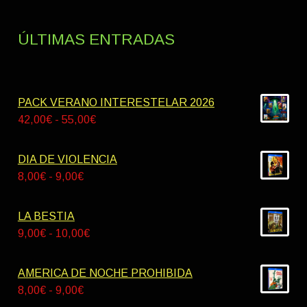
ÚLTIMAS ENTRADAS
PACK VERANO INTERESTELAR 2026
Rango
42,00
€
-
55,00
€
de
precios:
DIA DE VIOLENCIA
desde
Rango
8,00
€
-
9,00
€
42,00€
de
hasta
precios:
LA BESTIA
55,00€
desde
Rango
9,00
€
-
10,00
€
8,00€
de
hasta
precios:
AMERICA DE NOCHE PROHIBIDA
9,00€
desde
Rango
8,00
€
-
9,00
€
9,00€
de