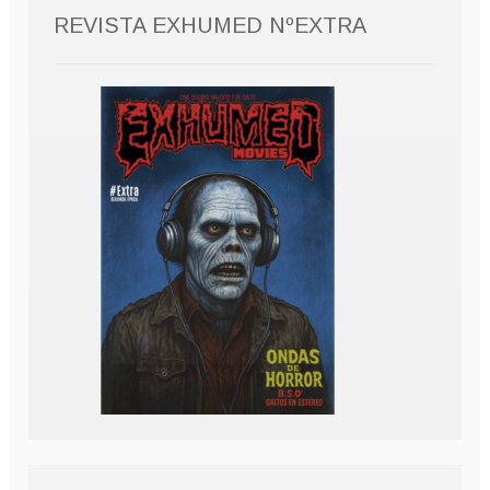
REVISTA EXHUMED NºEXTRA