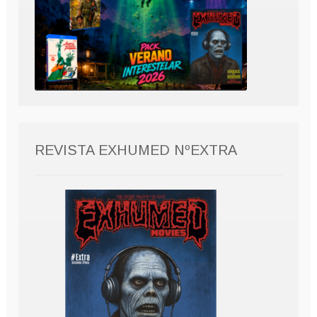
REVISTA EXHUMED NºEXTRA