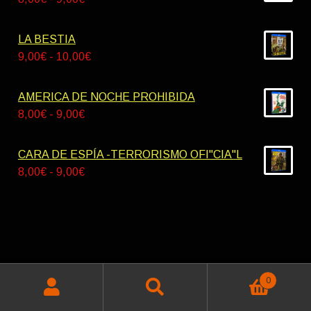
42,00€
de
hasta
precios:
LA BESTIA
55,00€
desde
Rango
9,00
€
-
10,00
€
8,00€
de
hasta
precios:
AMERICA DE NOCHE PROHIBIDA
9,00€
desde
Rango
8,00
€
-
9,00
€
9,00€
de
hasta
precios:
CARA DE ESPÍA -TERRORISMO OFI"CIA"L
10,00€
desde
Rango
8,00
€
-
9,00
€
8,00€
de
hasta
precios:
9,00€
desde
8,00€
hasta
© Miskatonik Videos 2026
9,00€
0
Política de privacidad
Construido con WooCommerce
.
Buscar
Buscar