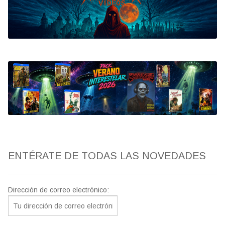
Bluray
Clasificada S
artwork
fantaterror
Jesús Franco
Paul Naschy
ENTÉRATE DE TODAS LAS NOVEDADES
TV Exhumed
Dirección de correo electrónico: