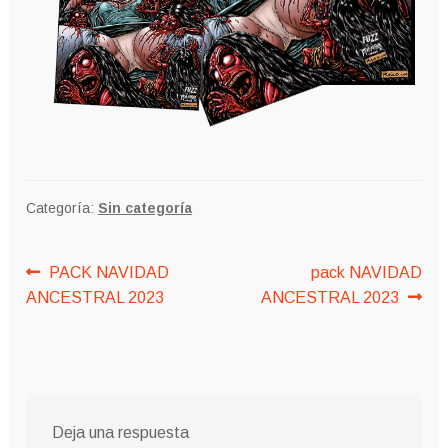
Categoría:
Sin categoría
Navegación
Anterior:
Siguiente:
PACK NAVIDAD
pack NAVIDAD
ANCESTRAL 2023
ANCESTRAL 2023
de
entradas
Deja una respuesta