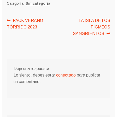
Categoría:
Sin categoría
Navegación
Anterior:
Siguiente:
PACK VERANO
LA ISLA DE LOS
TÓRRIDO 2023
PIGMEOS
de
SANGRIENTOS
entradas
Deja una respuesta
Lo siento, debes estar
conectado
para publicar
un comentario.