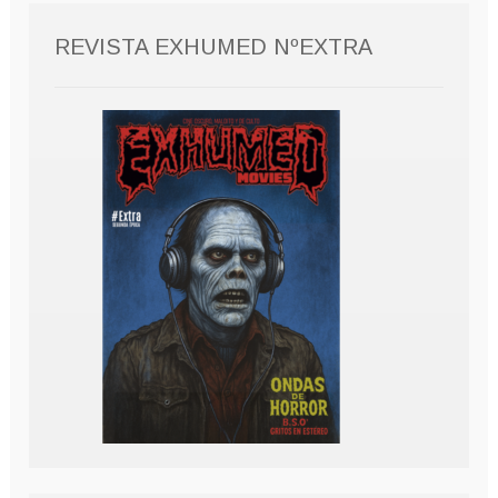
REVISTA EXHUMED NºEXTRA