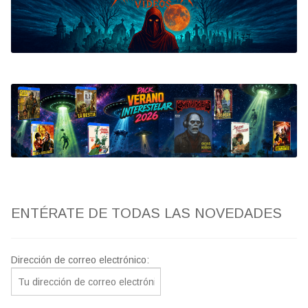
Bluray
Clasificada S
artwork
fantaterror
Jesús Franco
Paul Naschy
ENTÉRATE DE TODAS LAS NOVEDADES
TV Exhumed
Dirección de correo electrónico: