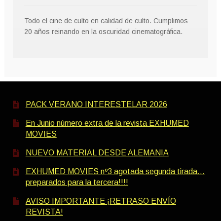
Todo el cine de culto en calidad de culto. Cumplimos
20 años reinando en la oscuridad cinematográfica.
PACK VERANO INTERESTELAR 2026
En Junio número extra de la revista EXHUMED
MOVIES
NUEVO MATERIAL DESDE ALEMANIA
EXHUMED MOVIES nº3 agotada segunda tirada…
preparados para la tercera!!!!
AVISO IMPORTANTE ¡RETRASO ENVÍO
REVISTA!