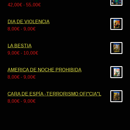
Rango
42,00
€
-
55,00
€
de
precios:
DIA DE VIOLENCIA
desde
Rango
8,00
€
-
9,00
€
42,00€
de
hasta
precios:
LA BESTIA
55,00€
desde
Rango
9,00
€
-
10,00
€
8,00€
de
hasta
precios:
AMERICA DE NOCHE PROHIBIDA
9,00€
desde
Rango
8,00
€
-
9,00
€
9,00€
de
hasta
precios:
CARA DE ESPÍA -TERRORISMO OFI"CIA"L
10,00€
desde
Rango
8,00
€
-
9,00
€
8,00€
de
hasta
precios:
9,00€
desde
8,00€