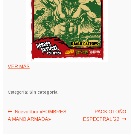
VER MÄS
Categoría:
Sin categoría
Navegación
Anterior:
Siguiente:
Nuevo libro «HOMBRES
PACK OTOÑO
A MANO ARMADA»
ESPECTRAL ’22
de
entradas