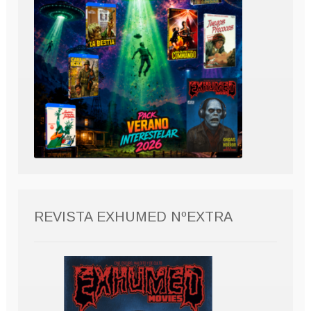
REVISTA EXHUMED NºEXTRA