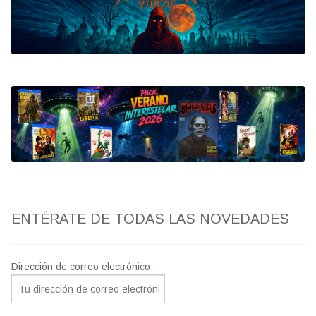
Bluray
Clasificada S
artwork
fantaterror
Jesús Franco
Paul Naschy
ENTÉRATE DE TODAS LAS NOVEDADES
TV Exhumed
Dirección de correo electrónico: