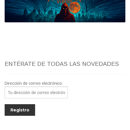
Bluray
Clasificada S
artwork
fantaterror
ENTÉRATE DE TODAS LAS NOVEDADES
Jesús Franco
Paul Naschy
Dirección de correo electrónico:
TV Exhumed