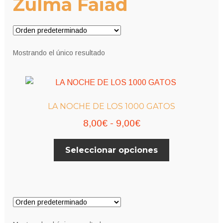
Zulma Faiad
Mostrando el único resultado
LA NOCHE DE LOS 1000 GATOS
Rango
8,00
€
-
9,00
€
de
Este
Seleccionar opciones
precios:
producto
desde
tiene
múltiples
8,00€
variantes.
hasta
Las
9,00€
opciones