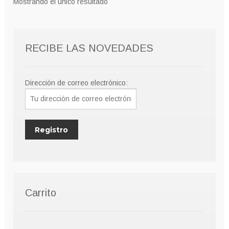
Mostrando el único resultado
se
pueden
elegir
RECIBE LAS NOVEDADES
en
la
página
Dirección de correo electrónico:
de
producto
Carrito