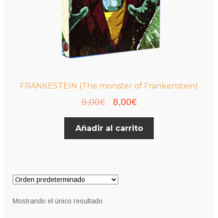
FRANKESTEIN (The monster of Frankenstein)
El
El
9,00
€
8,00
€
precio
precio
Añadir al carrito
original
actual
era:
es:
9,00€.
8,00€.
Mostrando el único resultado