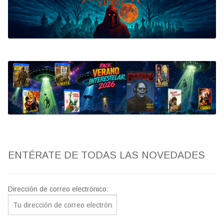
Bluray
Clasificada S
artwork
fantaterror
Jesús Franco
Paul Naschy
ENTÉRATE DE TODAS LAS NOVEDADES
TV Exhumed
Dirección de correo electrónico: