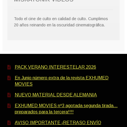
Todo el cine de culto en calidad de culto. Cumplimos
20 años reinando en la oscuridad cinematográfica.
PACK VERANO INTERESTELAR 2026
En Junio número extra de la revista EXHUMED
MOVIES
NUEVO MATERIAL DESDE ALEMANIA
EXHUMED MOVIES nº3 agotada segunda tirada…
preparados para la tercera!!!!
AVISO IMPORTANTE ¡RETRASO ENVÍO