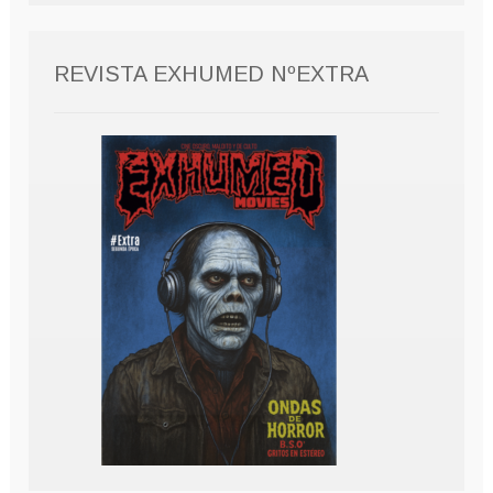
REVISTA EXHUMED NºEXTRA