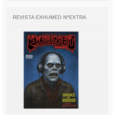
REVISTA EXHUMED NºEXTRA