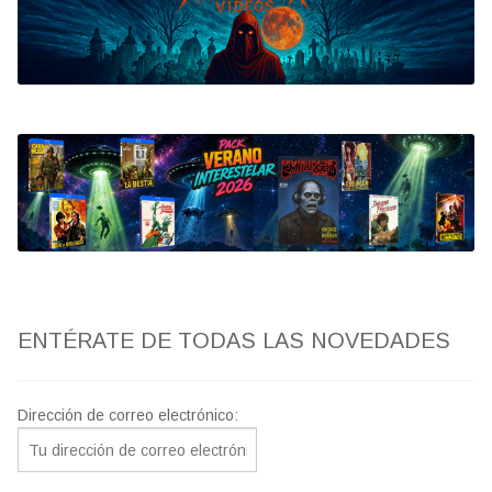
Bluray
Clasificada S
artwork
fantaterror
Jesús Franco
Paul Naschy
ENTÉRATE DE TODAS LAS NOVEDADES
TV Exhumed
Dirección de correo electrónico: