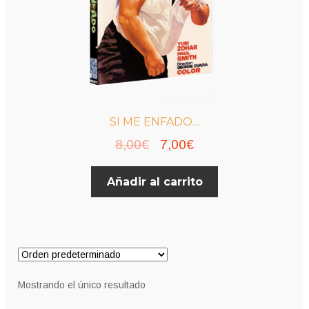
SI ME ENFADO…
El
El
8,00
€
7,00
€
precio
precio
Añadir al carrito
original
actual
era:
es:
8,00€.
7,00€.
Mostrando el único resultado