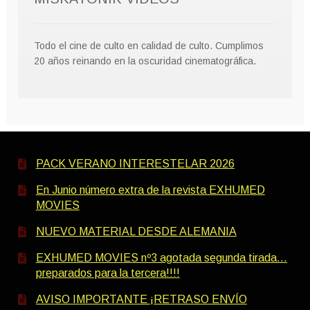
Todo el cine de culto en calidad de culto. Cumplimos
20 años reinando en la oscuridad cinematográfica.
PACK VERANO INTERESTELAR 2026
En Junio número extra de la revista EXHUMED
MOVIES
NUEVO MATERIAL DESDE ALEMANIA
EXHUMED MOVIES nº3 agotada segunda tirada…
preparados para la tercera!!!!
AVISO IMPORTANTE ¡RETRASO ENVÍO