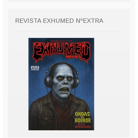
REVISTA EXHUMED NºEXTRA