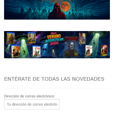
Bluray
Clasificada S
artwork
fantaterror
Jesús Franco
Paul Naschy
ENTÉRATE DE TODAS LAS NOVEDADES
TV Exhumed
Dirección de correo electrónico: