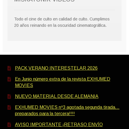
Todo el cine de culto en calidad de culto. Cumplimos
20 años reinando en la oscuridad cinematográfica.
PACK VERANO INTERESTELAR 2026
En Junio número extra de la revista EXHUMED
MOVIES
NUEVO MATERIAL DESDE ALEMANIA
EXHUMED MOVIES nº3 agotada segunda tirada…
preparados para la tercera!!!!
AVISO IMPORTANTE ¡RETRASO ENVÍO