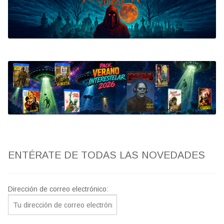
Bluray
Clasificada S
artwork
fantaterror
Jesús Franco
Paul Naschy
ENTÉRATE DE TODAS LAS NOVEDADES
TV Exhumed
Dirección de correo electrónico: