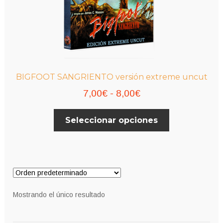
BIGFOOT SANGRIENTO versión extreme uncut
Rango
7,00
€
-
8,00
€
de
Este
Seleccionar opciones
precios:
producto
desde
tiene
múltiples
7,00€
variantes.
hasta
Las
8,00€
opciones
Mostrando el único resultado
se
pueden