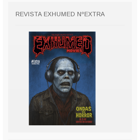
REVISTA EXHUMED NºEXTRA