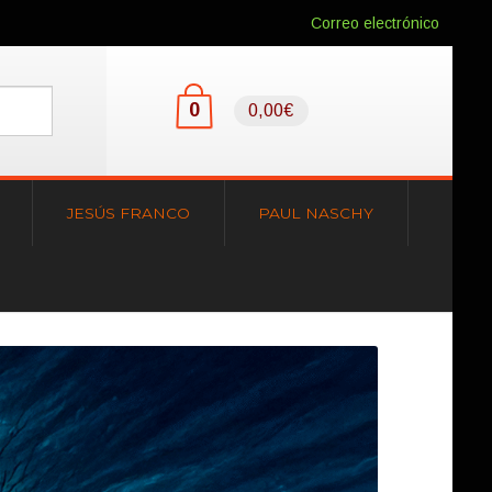
Correo electrónico
0
0,00€
JESÚS FRANCO
PAUL NASCHY