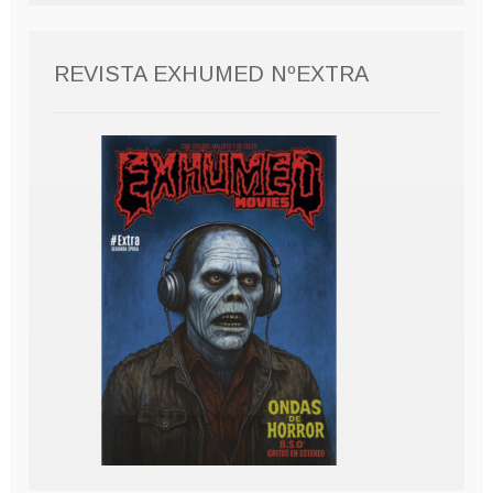
REVISTA EXHUMED NºEXTRA