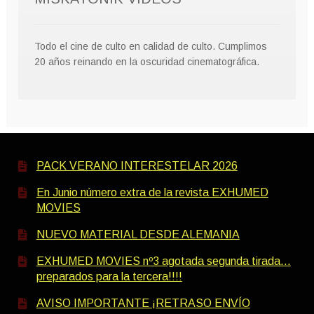
Todo el cine de culto en calidad de culto. Cumplimos
20 años reinando en la oscuridad cinematográfica.
PACK VERANO INTERESTELAR 2026
En Junio número extra de la revista EXHUMED
MOVIES
NUEVO MATERIAL DESDE ALEMANIA
EXHUMED MOVIES nº3 agotada segunda tirada…
preparados para la tercera!!!!
AVISO IMPORTANTE ¡RETRASO ENVÍO