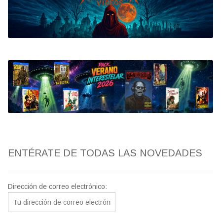
Bluray
Clasificada S
artwork
fantaterror
Jesús Franco
Paul Naschy
ENTÉRATE DE TODAS LAS NOVEDADES
TV Exhumed
Dirección de correo electrónico: