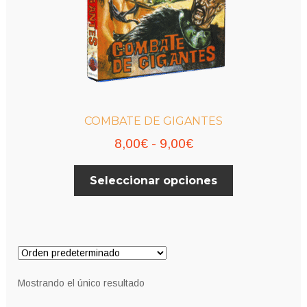
COMBATE DE GIGANTES
Rango
8,00
€
-
9,00
€
de
Este
Seleccionar opciones
precios:
producto
desde
tiene
múltiples
8,00€
variantes.
hasta
Las
9,00€
opciones
Mostrando el único resultado
se