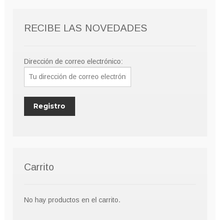
pueden
elegir
RECIBE LAS NOVEDADES
en
la
página
Dirección de correo electrónico:
de
producto
Carrito
No hay productos en el carrito.