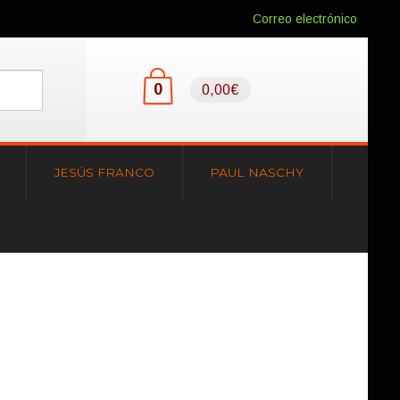
Correo electrónico
0
0,00€
JESÚS FRANCO
PAUL NASCHY