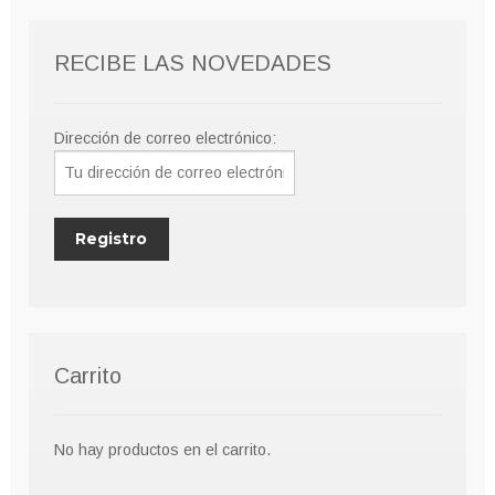
pueden
elegir
RECIBE LAS NOVEDADES
en
la
página
Dirección de correo electrónico:
de
producto
Carrito
No hay productos en el carrito.