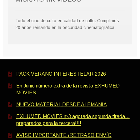
Todo el cine de culto en calidad de culto. Cumplimos
20 años reinando en la oscuridad cinematográfica.
PACK VERANO INTERESTELAR 2026
En Junio número extra de la revista EXHUMED
MOVIES
NUEVO MATERIAL DESDE ALEMANIA
EXHUMED MOVIES nº3 agotada segunda tirada…
preparados para la tercera!!!!
AVISO IMPORTANTE ¡RETRASO ENVÍO