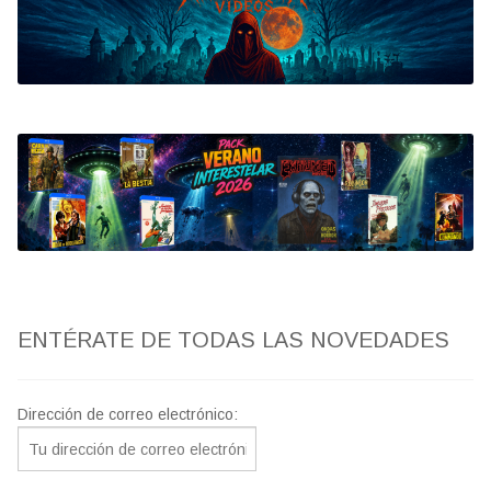
Bluray
Clasificada S
artwork
fantaterror
Jesús Franco
Paul Naschy
ENTÉRATE DE TODAS LAS NOVEDADES
TV Exhumed
Dirección de correo electrónico: