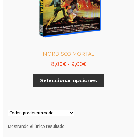
MORDISCO MORTAL
Rango
8,00
€
-
9,00
€
de
Este
Seleccionar opciones
precios:
producto
desde
tiene
múltiples
8,00€
variantes.
hasta
Las
9,00€
opciones
Mostrando el único resultado
se