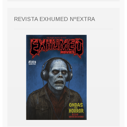
REVISTA EXHUMED NºEXTRA