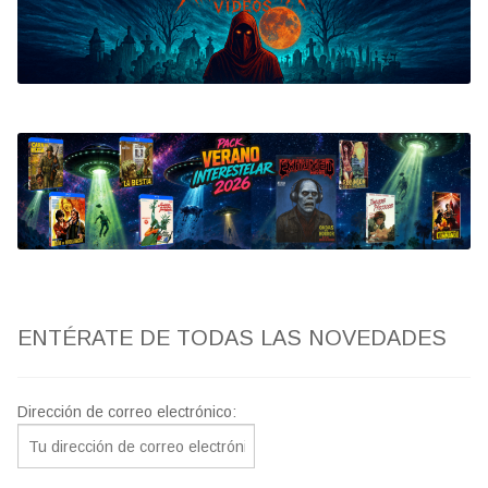
Bluray
Clasificada S
artwork
fantaterror
Jesús Franco
Paul Naschy
ENTÉRATE DE TODAS LAS NOVEDADES
TV Exhumed
Dirección de correo electrónico: