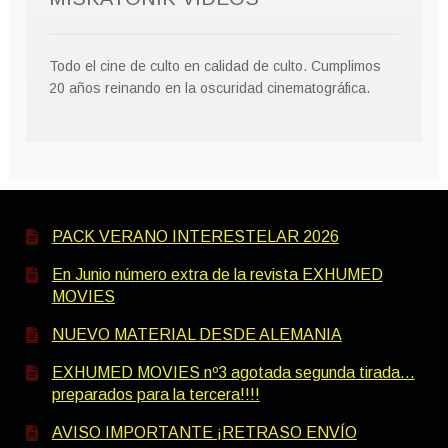
Todo el cine de culto en calidad de culto. Cumplimos
20 años reinando en la oscuridad cinematográfica.
PACK VERANO INTERESTELAR 2026
En Junio número extra de la revista EXHUMED
MOVIES
NUEVO MATERIAL DESDE ALEMANIA
EXHUMED MOVIES nº3 agotada segunda tirada…
preparados para la tercera!!!!
AVISO IMPORTANTE ¡RETRASO ENVÍO