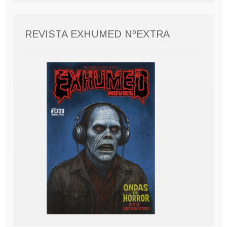
REVISTA EXHUMED NºEXTRA