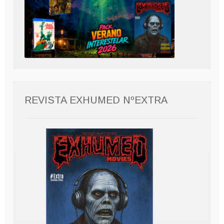
REVISTA EXHUMED NºEXTRA