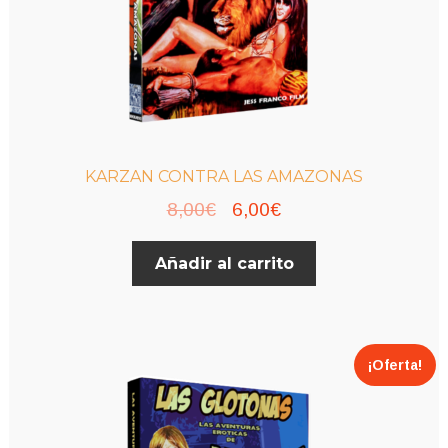
KARZAN CONTRA LAS AMAZONAS
El
El
8,00
€
6,00
€
precio
precio
Añadir al carrito
original
actual
era:
es:
8,00€.
6,00€.
¡Oferta!