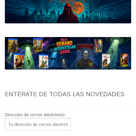
Bluray
Clasificada S
artwork
fantaterror
Jesús Franco
Paul Naschy
ENTÉRATE DE TODAS LAS NOVEDADES
TV Exhumed
Dirección de correo electrónico: