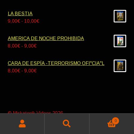
42,00€
de
hasta
precios:
LA BESTIA
55,00€
desde
Rango
9,00
€
-
10,00
€
8,00€
de
hasta
precios:
AMERICA DE NOCHE PROHIBIDA
9,00€
desde
Rango
8,00
€
-
9,00
€
9,00€
de
hasta
precios:
CARA DE ESPÍA -TERRORISMO OFI"CIA"L
10,00€
desde
Rango
8,00
€
-
9,00
€
8,00€
de
hasta
precios:
9,00€
desde
8,00€
hasta
© Miskatonik Videos 2026
9,00€
Política de privacidad
Construido con WooCommerce
.
0
Buscar
Buscar