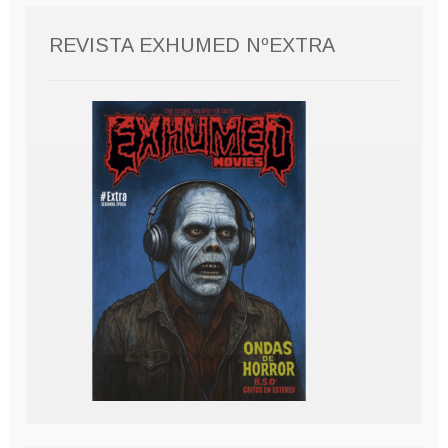
REVISTA EXHUMED NºEXTRA