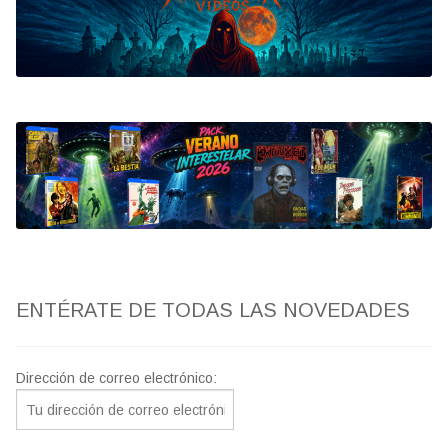
Bluray
Clasificada S
artwork
fantaterror
Jesús Franco
Paul Naschy
ENTÉRATE DE TODAS LAS NOVEDADES
TV Exhumed
Dirección de correo electrónico: