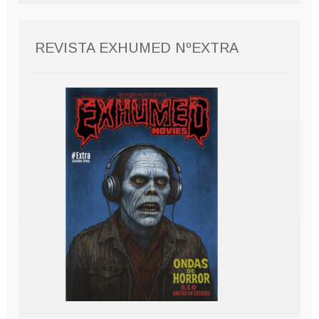
REVISTA EXHUMED NºEXTRA