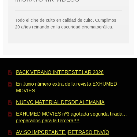
Todo el cine de culto en calidad de culto. Cumplimos
20 años reinando en la oscuridad cinematográfica.
PACK VERANO INTERESTELAR 2026
En Junio número extra de la revista EXHUMED
MOVIES
NUEVO MATERIAL DESDE ALEMANIA
EXHUMED MOVIES nº3 agotada segunda tirada…
preparados para la tercera!!!!
AVISO IMPORTANTE ¡RETRASO ENVÍO