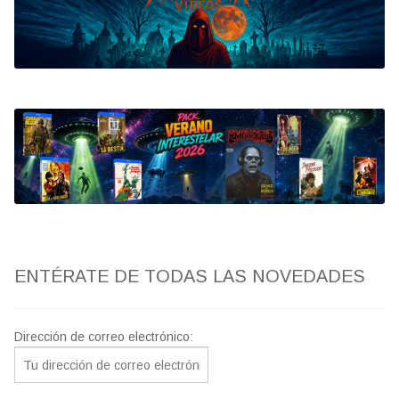
Bluray
Clasificada S
artwork
fantaterror
Jesús Franco
Paul Naschy
ENTÉRATE DE TODAS LAS NOVEDADES
TV Exhumed
Dirección de correo electrónico: