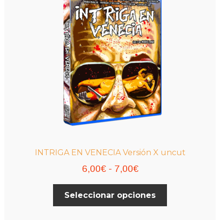
pueden
elegir
en
la
página
de
producto
INTRIGA EN VENECIA Versión X uncut
Rango
6,00
€
-
7,00
€
de
Este
Seleccionar opciones
precios:
producto
desde
tiene