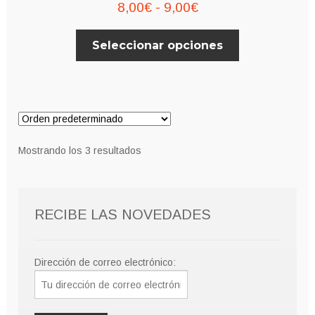
Rango
8,00
€
-
9,00
€
de
Este
Seleccionar opciones
precios:
producto
desde
tiene
múltiples
8,00€
variantes.
hasta
Las
9,00€
opciones
Mostrando los 3 resultados
se
pueden
elegir
RECIBE LAS NOVEDADES
en
la
página
Dirección de correo electrónico:
de
producto