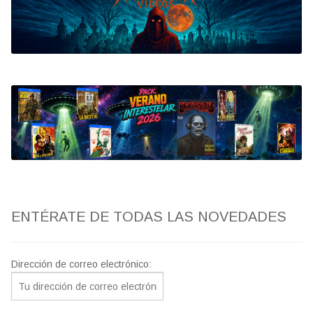
Bluray
Clasificada S
artwork
fantaterror
Jesús Franco
Paul Naschy
ENTÉRATE DE TODAS LAS NOVEDADES
TV Exhumed
Dirección de correo electrónico: