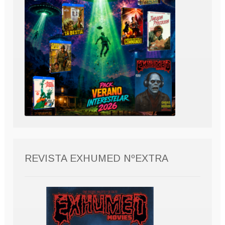
REVISTA EXHUMED NºEXTRA