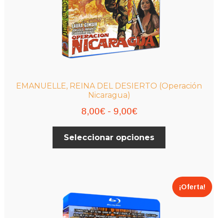
EMANUELLE, REINA DEL DESIERTO (Operación
Nicaragua)
Rango
8,00
€
-
9,00
€
de
Este
Seleccionar opciones
precios:
producto
desde
tiene
múltiples
8,00€
variantes.
hasta
¡Oferta!
Las
9,00€
opciones
se