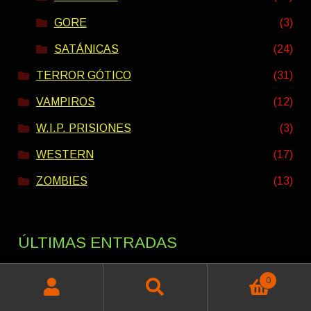
GORE
(3)
SATÁNICAS
(24)
TERROR GÓTICO
(31)
VAMPIROS
(12)
W.I.P. PRISIONES
(3)
WESTERN
(17)
ZOMBIES
(13)
ÚLTIMAS ENTRADAS
0
Buscar
Buscar
PACK VERANO INTERESTELAR 2026