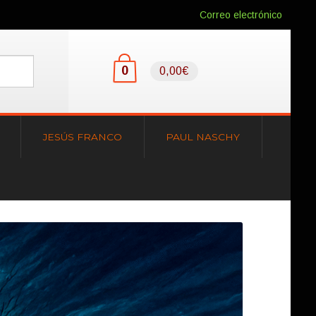
Correo electrónico
0
0,00€
JESÚS FRANCO
PAUL NASCHY