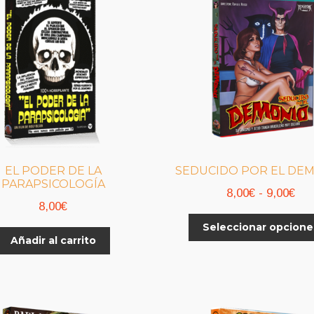
EL PODER DE LA
SEDUCIDO POR EL DE
PARAPSICOLOGÍA
Ra
8,00
€
-
9,00
€
8,00
€
de
Seleccionar opcione
pre
Añadir al carrito
de
8,0
has
9,0