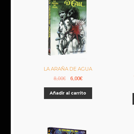
LA ARAÑA DE AGUA
El
El
8,00
€
6,00
€
precio
precio
Añadir al carrito
original
actual
era:
es:
8,00€.
6,00€.