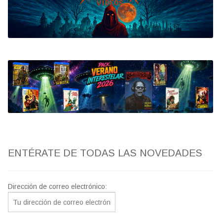
Bluray
Clasificada S
artwork
fantaterror
Jesús Franco
Paul Naschy
ENTÉRATE DE TODAS LAS NOVEDADES
TV Exhumed
Dirección de correo electrónico: