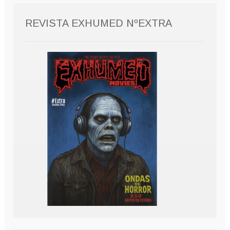
REVISTA EXHUMED NºEXTRA