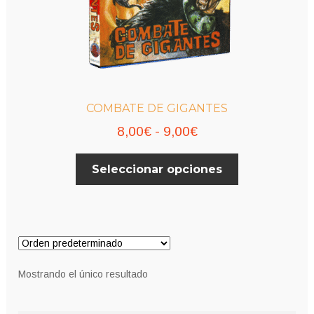
COMBATE DE GIGANTES
Rango
8,00
€
-
9,00
€
de
Este
Seleccionar opciones
precios:
producto
desde
tiene
múltiples
8,00€
variantes.
hasta
Las
9,00€
opciones
Mostrando el único resultado
se
pueden