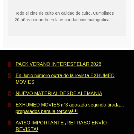
Todo el cine de culto en calidad de culto. Cumplimos
20 años reinando en la oscuridad cinematográfica.
PACK VERANO INTERESTELAR 2026
En Junio número extra de la revista EXHUMED
MOVIES
NUEVO MATERIAL DESDE ALEMANIA
EXHUMED MOVIES nº3 agotada segunda tirada…
preparados para la tercera!!!!
AVISO IMPORTANTE ¡RETRASO ENVÍO
REVISTA!