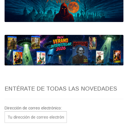
Bluray
Clasificada S
artwork
fantaterror
Jesús Franco
Paul Naschy
ENTÉRATE DE TODAS LAS NOVEDADES
TV Exhumed
Dirección de correo electrónico: