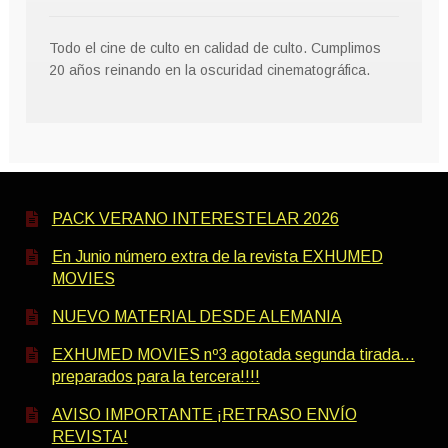
Todo el cine de culto en calidad de culto. Cumplimos
20 años reinando en la oscuridad cinematográfica.
PACK VERANO INTERESTELAR 2026
En Junio número extra de la revista EXHUMED
MOVIES
NUEVO MATERIAL DESDE ALEMANIA
EXHUMED MOVIES nº3 agotada segunda tirada…
preparados para la tercera!!!!
AVISO IMPORTANTE ¡RETRASO ENVÍO
REVISTA!