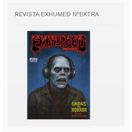
REVISTA EXHUMED NºEXTRA