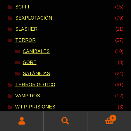
SCI-FI
(15)
SEXPLOTACIÓN
(79)
SLASHER
(11)
TERROR
(57)
CANÍBALES
(10)
GORE
(3)
SATÁNICAS
(24)
TERROR GÓTICO
(31)
VAMPIROS
(12)
W.I.P. PRISIONES
(3)
WESTERN
(17)
0
Buscar
Buscar
ZOMBIES
(13)