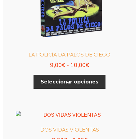
LA POLICÍA DA PALOS DE CIEGO
Rango
9,00
€
-
10,00
€
de
Este
Seleccionar opciones
precios:
producto
desde
tiene
múltiples
9,00€
variantes.
hasta
Las
10,00€
opciones
DOS VIDAS VIOLENTAS
se