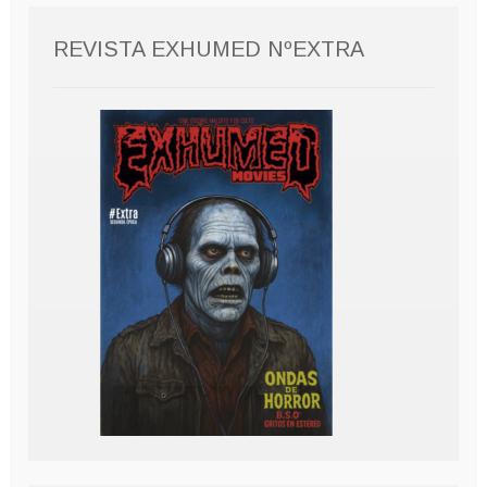
REVISTA EXHUMED NºEXTRA