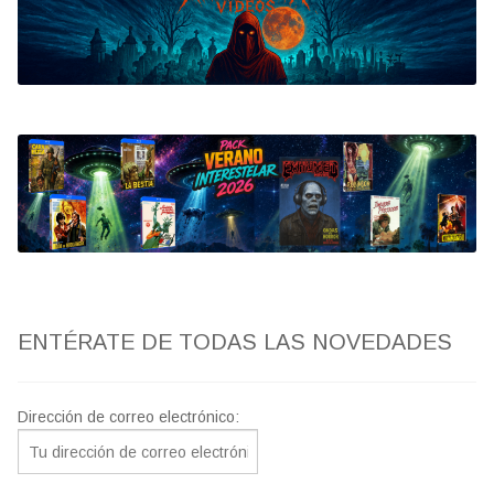
Bluray
Clasificada S
artwork
fantaterror
Jesús Franco
Paul Naschy
ENTÉRATE DE TODAS LAS NOVEDADES
TV Exhumed
Dirección de correo electrónico: