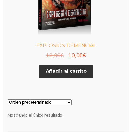
EXPLOSION DEMENCIAL
El
El
12,00
€
10,00
€
precio
precio
Añadir al carrito
original
actual
era:
es:
12,00€.
10,00€.
Mostrando el único resultado