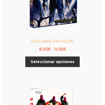
DESCANSE EN PIEZAS
Rango
8,00
€
-
9,00
€
de
Este
Seleccionar opciones
precios:
producto
desde
tiene
múltiples
8,00€
variantes.
hasta
Las
9,00€
opciones
se