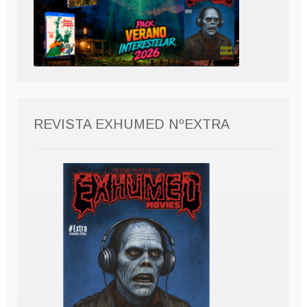
REVISTA EXHUMED NºEXTRA