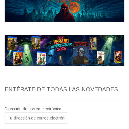
Bluray
Clasificada S
artwork
fantaterror
Jesús Franco
Paul Naschy
ENTÉRATE DE TODAS LAS NOVEDADES
TV Exhumed
Dirección de correo electrónico: