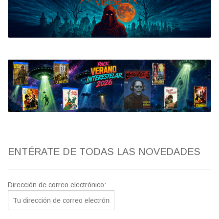
Bluray
Clasificada S
artwork
fantaterror
Jesús Franco
Paul Naschy
ENTÉRATE DE TODAS LAS NOVEDADES
TV Exhumed
Dirección de correo electrónico: