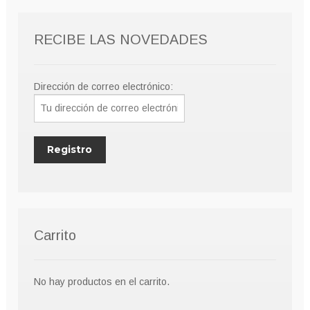
pueden
elegir
RECIBE LAS NOVEDADES
en
la
página
Dirección de correo electrónico:
de
producto
Carrito
No hay productos en el carrito.