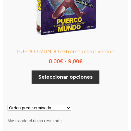
PUERCO MUNDO extreme uncut versión
Rango
8,00
€
-
9,00
€
de
Este
Seleccionar opciones
precios:
producto
desde
tiene
múltiples
8,00€
variantes.
hasta
Las
9,00€
opciones
Mostrando el único resultado
se