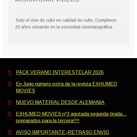
Todo el cine de culto en calidad de culto. Cumplimos
20 años reinando en la oscuridad cinematográfica.
PACK VERANO INTERESTELAR 2026
En Junio número extra de la revista EXHUMED
MOVIES
NUEVO MATERIAL DESDE ALEMANIA
EXHUMED MOVIES nº3 agotada segunda tirada…
preparados para la tercera!!!!
AVISO IMPORTANTE ¡RETRASO ENVÍO