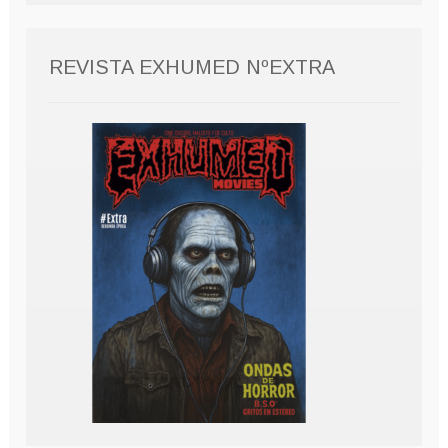
REVISTA EXHUMED NºEXTRA