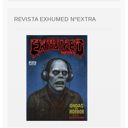
REVISTA EXHUMED NºEXTRA