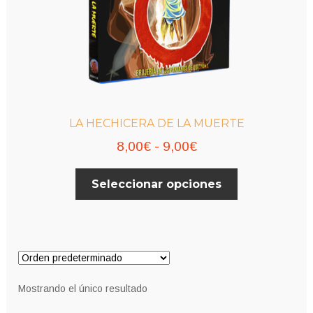
LA HECHICERA DE LA MUERTE
Rango
8,00
€
-
9,00
€
de
Este
Seleccionar opciones
precios:
producto
desde
tiene
múltiples
8,00€
variantes.
hasta
Las
9,00€
opciones
Mostrando el único resultado
se