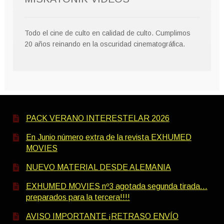
Todo el cine de culto en calidad de culto. Cumplimos
20 años reinando en la oscuridad cinematográfica.
PACK VERANO INTERESTELAR 2026
En Junio número extra de la revista EXHUMED
MOVIES
NUEVO MATERIAL DESDE ALEMANIA
EXHUMED MOVIES nº3 agotada segunda tirada…
preparados para la tercera!!!!
AVISO IMPORTANTE ¡RETRASO ENVÍO