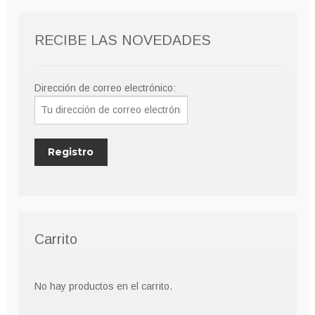
pueden
elegir
RECIBE LAS NOVEDADES
en
la
página
Dirección de correo electrónico:
de
producto
Carrito
No hay productos en el carrito.