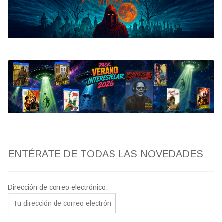
Bluray
Clasificada S
artwork
fantaterror
Jesús Franco
Paul Naschy
ENTÉRATE DE TODAS LAS NOVEDADES
TV Exhumed
Dirección de correo electrónico: