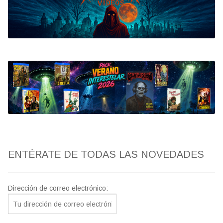
Bluray
Clasificada S
artwork
fantaterror
Jesús Franco
Paul Naschy
ENTÉRATE DE TODAS LAS NOVEDADES
TV Exhumed
Dirección de correo electrónico: