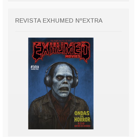
REVISTA EXHUMED NºEXTRA