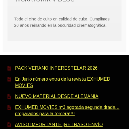
Todo el cine de culto en calidad de culto. Cumplimos
20 años reinando en la oscuridad cinematográfica.
PACK VERANO INTERESTELAR 2026
En Junio número extra de la revista EXHUMED
MOVIES
NUEVO MATERIAL DESDE ALEMANIA
EXHUMED MOVIES nº3 agotada segunda tirada…
preparados para la tercera!!!!
AVISO IMPORTANTE ¡RETRASO ENVÍO