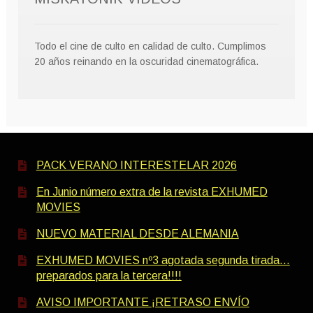
Todo el cine de culto en calidad de culto. Cumplimos
20 años reinando en la oscuridad cinematográfica.
PACK VERANO INTERESTELAR 2026
En Junio número extra de la revista EXHUMED
MOVIES
NUEVO MATERIAL DESDE ALEMANIA
EXHUMED MOVIES nº3 agotada segunda tirada…
preparados para la tercera!!!!
AVISO IMPORTANTE ¡RETRASO ENVÍO