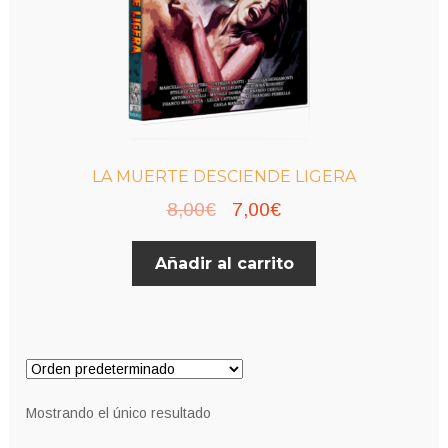
LA MUERTE DESCIENDE LIGERA
El
El
8,00
€
7,00
€
precio
precio
Añadir al carrito
original
actual
era:
es:
8,00€.
7,00€.
Mostrando el único resultado