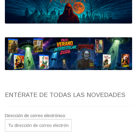
Bluray
Clasificada S
artwork
fantaterror
Jesús Franco
Paul Naschy
ENTÉRATE DE TODAS LAS NOVEDADES
TV Exhumed
Dirección de correo electrónico: