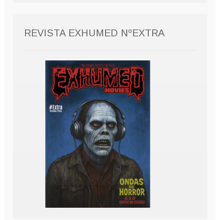
REVISTA EXHUMED NºEXTRA