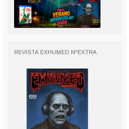
REVISTA EXHUMED NºEXTRA