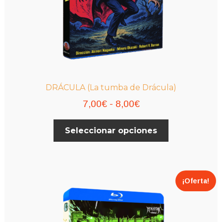
DRÁCULA (La tumba de Drácula)
Rango
7,00
€
-
8,00
€
de
Este
Seleccionar opciones
precios:
producto
desde
tiene
múltiples
7,00€
variantes.
hasta
¡Oferta!
Las
8,00€
opciones
se