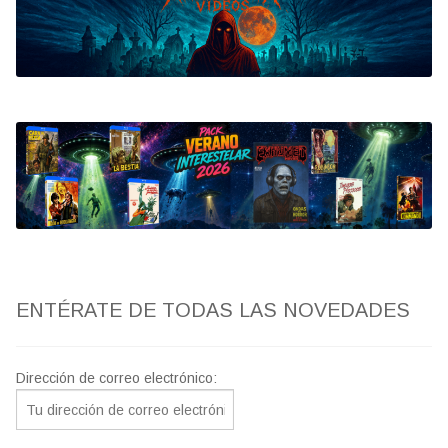
Bluray
Clasificada S
artwork
fantaterror
Jesús Franco
Paul Naschy
ENTÉRATE DE TODAS LAS NOVEDADES
TV Exhumed
Dirección de correo electrónico: