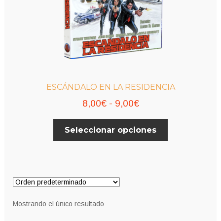
ESCÁNDALO EN LA RESIDENCIA
Rango
8,00
€
-
9,00
€
de
Este
Seleccionar opciones
precios:
producto
desde
tiene
múltiples
8,00€
variantes.
hasta
Las
9,00€
opciones
Mostrando el único resultado
se