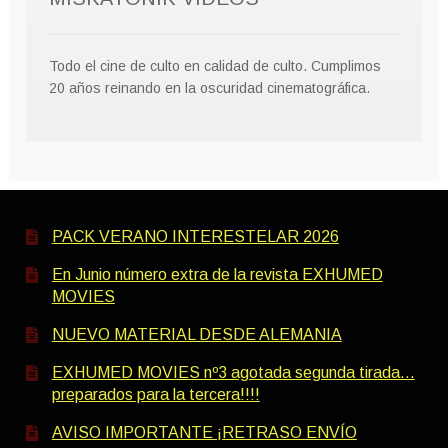
Todo el cine de culto en calidad de culto. Cumplimos
20 años reinando en la oscuridad cinematográfica.
PACK VERANO INTERESTELAR 2026
En Junio número extra de la revista EXHUMED
MOVIES
NUEVO MATERIAL DESDE ALEMANIA
EXHUMED MOVIES nº3 agotada segunda tirada…
preparados para la tercera!!!!
AVISO IMPORTANTE ¡RETRASO ENVÍO