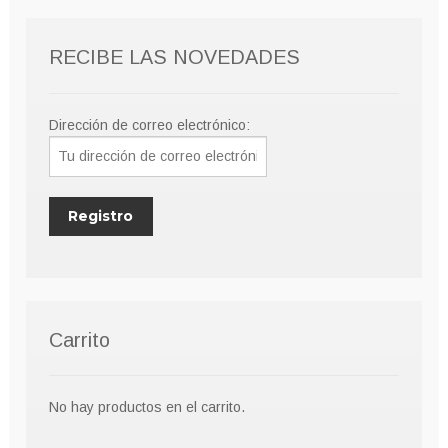
pueden
elegir
RECIBE LAS NOVEDADES
en
la
página
Dirección de correo electrónico:
de
producto
Carrito
No hay productos en el carrito.