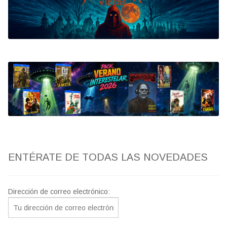
Bluray
Clasificada S
artwork
fantaterror
Jesús Franco
Paul Naschy
ENTÉRATE DE TODAS LAS NOVEDADES
TV Exhumed
Dirección de correo electrónico: