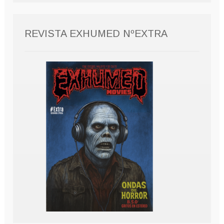
REVISTA EXHUMED NºEXTRA