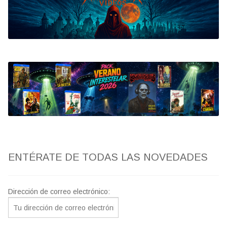
Bluray
Clasificada S
artwork
fantaterror
Jesús Franco
Paul Naschy
ENTÉRATE DE TODAS LAS NOVEDADES
TV Exhumed
Dirección de correo electrónico: