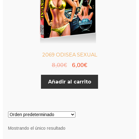
2069 ODISEA SEXUAL
El
El
8,00
€
6,00
€
precio
precio
Añadir al carrito
original
actual
era:
es:
8,00€.
6,00€.
Mostrando el único resultado