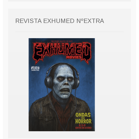
REVISTA EXHUMED NºEXTRA