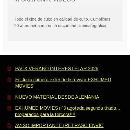
Todo el cine de culto en calidad de culto. Cumplimos
20 años reinando en la oscuridad cinematográfica.
PACK VERANO INTERESTELAR 2026
En Junio número extra de la revista EXHUMED
MOVIES
NUEVO MATERIAL DESDE ALEMANIA
EXHUMED MOVIES nº3 agotada segunda tirada…
preparados para la tercera!!!!
AVISO IMPORTANTE ¡RETRASO ENVÍO