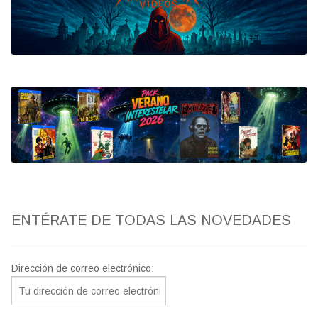
Bluray
Clasificada S
artwork
fantaterror
Jesús Franco
Paul Naschy
ENTÉRATE DE TODAS LAS NOVEDADES
TV Exhumed
Dirección de correo electrónico: