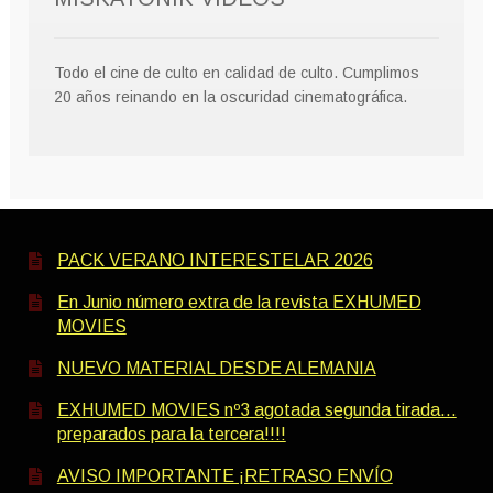
Todo el cine de culto en calidad de culto. Cumplimos
20 años reinando en la oscuridad cinematográfica.
PACK VERANO INTERESTELAR 2026
En Junio número extra de la revista EXHUMED
MOVIES
NUEVO MATERIAL DESDE ALEMANIA
EXHUMED MOVIES nº3 agotada segunda tirada…
preparados para la tercera!!!!
AVISO IMPORTANTE ¡RETRASO ENVÍO