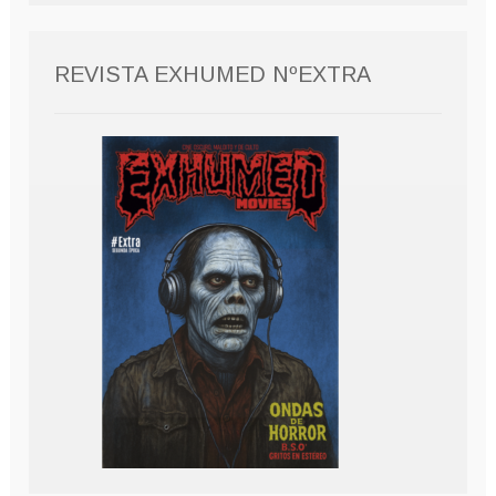
REVISTA EXHUMED NºEXTRA