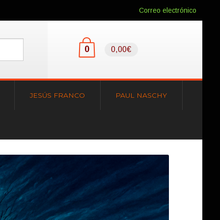
Correo electrónico
0
0,00€
JESÚS FRANCO
PAUL NASCHY