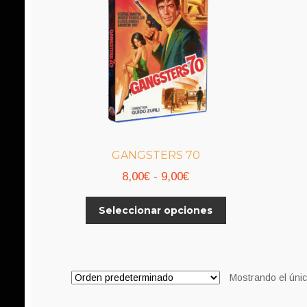
GANGSTERS 70
Rango
8,00
€
-
9,00
€
de
Este
Seleccionar opciones
precios:
producto
desde
tiene
8,00€
múltiples
variantes.
hasta
Mostrando el únic
Las
9,00€
opciones