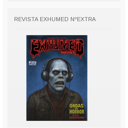
REVISTA EXHUMED NºEXTRA