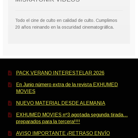
Todo el cine de culto en calidad de culto. Cumplimos
20 años reinando en la oscuridad cinematográfica.
PACK VERANO INTERESTELAR 2026
En Junio número extra de la revista EXHUMED
MOVIES
NUEVO MATERIAL DESDE ALEMANIA
EXHUMED MOVIES nº3 agotada segunda tirada…
preparados para la tercera!!!!
AVISO IMPORTANTE ¡RETRASO ENVÍO