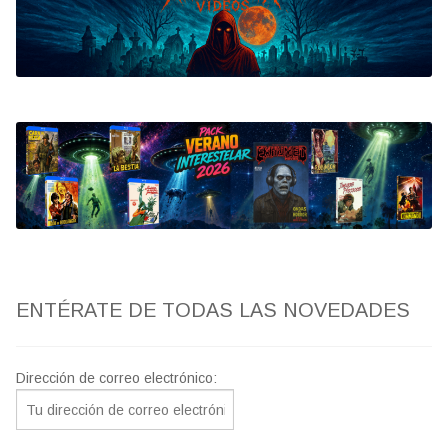
Bluray
Clasificada S
artwork
fantaterror
Jesús Franco
Paul Naschy
ENTÉRATE DE TODAS LAS NOVEDADES
TV Exhumed
Dirección de correo electrónico: