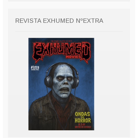
REVISTA EXHUMED NºEXTRA