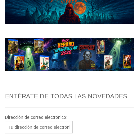
Bluray
Clasificada S
artwork
fantaterror
Jesús Franco
Paul Naschy
ENTÉRATE DE TODAS LAS NOVEDADES
TV Exhumed
Dirección de correo electrónico: