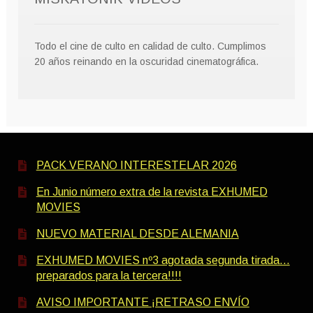
Todo el cine de culto en calidad de culto. Cumplimos
20 años reinando en la oscuridad cinematográfica.
PACK VERANO INTERESTELAR 2026
En Junio número extra de la revista EXHUMED
MOVIES
NUEVO MATERIAL DESDE ALEMANIA
EXHUMED MOVIES nº3 agotada segunda tirada…
preparados para la tercera!!!!
AVISO IMPORTANTE ¡RETRASO ENVÍO