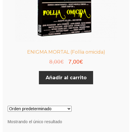
ENIGMA MORTAL (Follia omicida)
El
El
8,00
€
7,00
€
precio
precio
Añadir al carrito
original
actual
era:
es:
8,00€.
7,00€.
Mostrando el único resultado