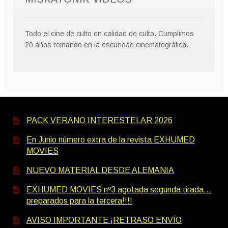
Todo el cine de culto en calidad de culto. Cumplimos
20 años reinando en la oscuridad cinematográfica.
PACK VERANO INTERESTELAR 2026
En Junio número extra de la revista EXHUMED
MOVIES
NUEVO MATERIAL DESDE ALEMANIA
EXHUMED MOVIES nº3 agotada segunda tirada…
preparados para la tercera!!!!
AVISO IMPORTANTE ¡RETRASO ENVÍO