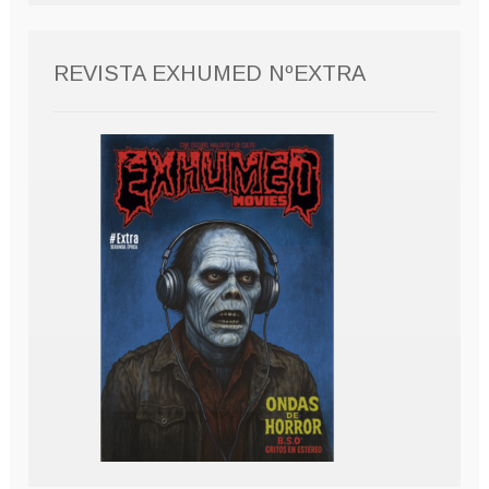
REVISTA EXHUMED NºEXTRA