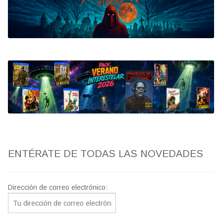
Bluray
Clasificada S
artwork
fantaterror
Jesús Franco
Paul Naschy
ENTÉRATE DE TODAS LAS NOVEDADES
TV Exhumed
Dirección de correo electrónico: