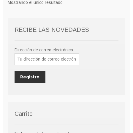
Mostrando el único resultado
se
pueden
elegir
RECIBE LAS NOVEDADES
en
la
página
Dirección de correo electrónico:
de
producto
Carrito