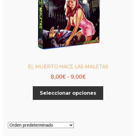
EL MUERTO HACE LAS MALETAS
Rango
8,00
€
-
9,00
€
de
Este
Seleccionar opciones
precios:
producto
desde
tiene
múltiples
8,00€
variantes.
hasta
Las
9,00€
opciones