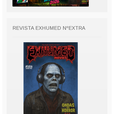
REVISTA EXHUMED NºEXTRA