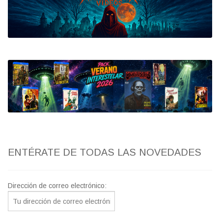
Bluray
Clasificada S
artwork
fantaterror
Jesús Franco
Paul Naschy
ENTÉRATE DE TODAS LAS NOVEDADES
TV Exhumed
Dirección de correo electrónico: