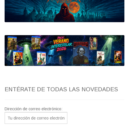
Bluray
Clasificada S
artwork
fantaterror
Jesús Franco
Paul Naschy
ENTÉRATE DE TODAS LAS NOVEDADES
TV Exhumed
Dirección de correo electrónico: