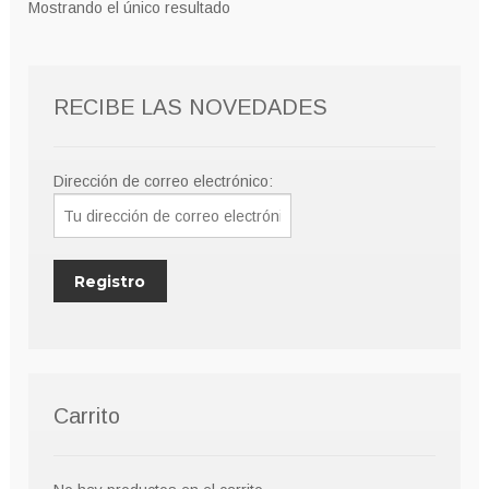
Mostrando el único resultado
se
pueden
elegir
RECIBE LAS NOVEDADES
en
la
página
Dirección de correo electrónico:
de
producto
Carrito