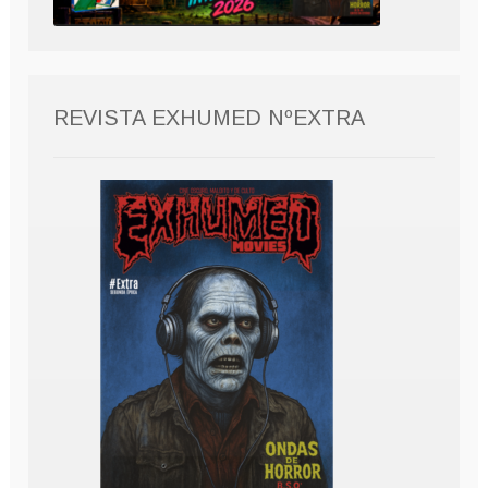
REVISTA EXHUMED NºEXTRA