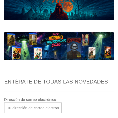
Bluray
Clasificada S
artwork
fantaterror
Jesús Franco
Paul Naschy
ENTÉRATE DE TODAS LAS NOVEDADES
TV Exhumed
Dirección de correo electrónico: