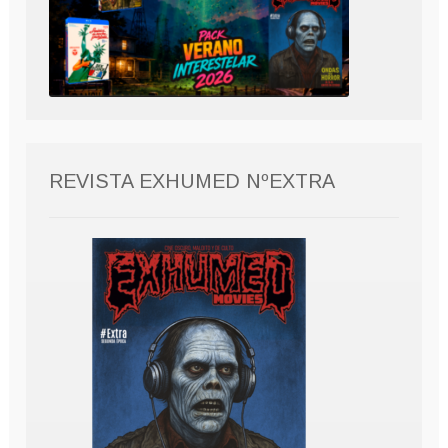
REVISTA EXHUMED NºEXTRA