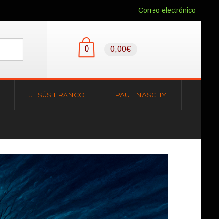
Correo electrónico
0
0,00€
JESÚS FRANCO
PAUL NASCHY