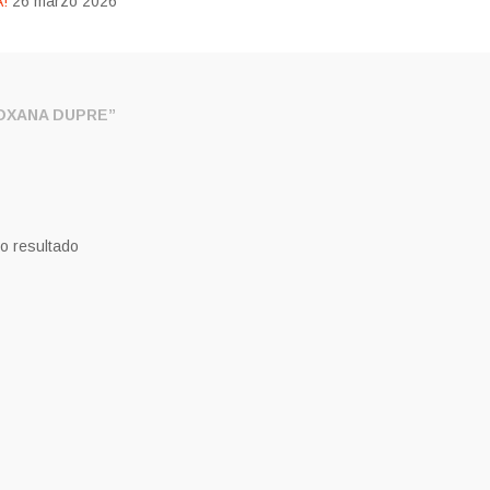
!
26 marzo 2026
OXANA DUPRE”
o resultado