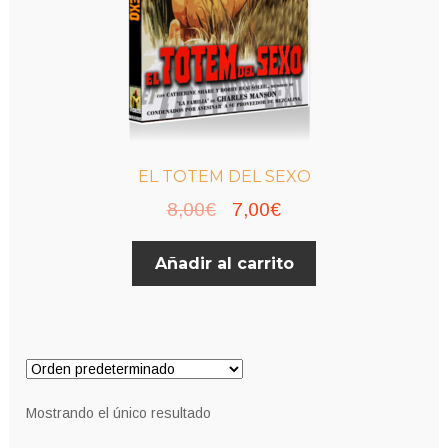
EL TOTEM DEL SEXO
El
El
8,00
€
7,00
€
precio
precio
Añadir al carrito
original
actual
era:
es:
8,00€.
7,00€.
Mostrando el único resultado