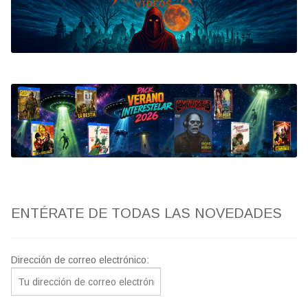
Bluray
Clasificada S
artwork
fantaterror
Jesús Franco
Paul Naschy
ENTÉRATE DE TODAS LAS NOVEDADES
TV Exhumed
Dirección de correo electrónico: