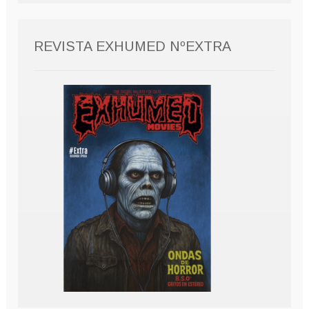
REVISTA EXHUMED NºEXTRA