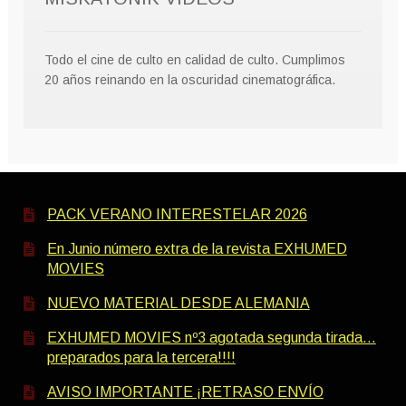
Todo el cine de culto en calidad de culto. Cumplimos
20 años reinando en la oscuridad cinematográfica.
PACK VERANO INTERESTELAR 2026
En Junio número extra de la revista EXHUMED
MOVIES
NUEVO MATERIAL DESDE ALEMANIA
EXHUMED MOVIES nº3 agotada segunda tirada…
preparados para la tercera!!!!
AVISO IMPORTANTE ¡RETRASO ENVÍO